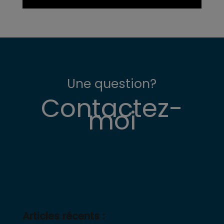
Une question?
Contactez-
moi
Articles récents :