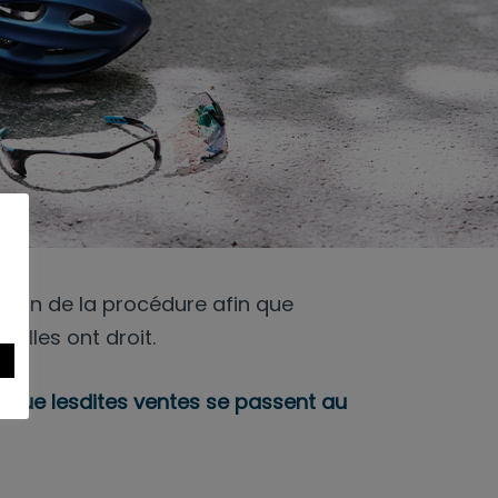
la fin de la procédure afin que
elles ont droit.
s
n que lesdites ventes se passent au