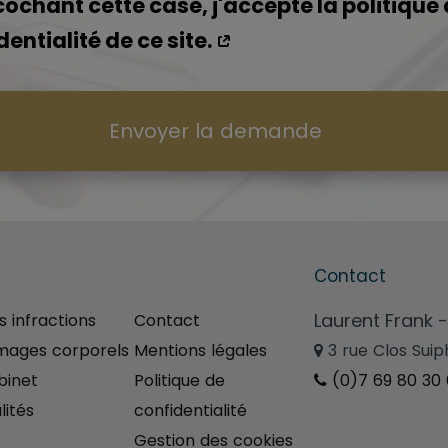
cochant cette case, j'accepte la politique
dentialité de ce site.
Envoyer la demande
u
menu
Contact
Laurent Frank 
s infractions
Contact
ages corporels
Mentions légales
3 rue Clos Suip
binet
Politique de
(0)7 69 80 30 
lités
confidentialité
Gestion des cookies