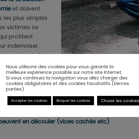
omie
et doivent
s les plus simples
ces victimes se
ui profitent
our indemniser
de ce à quoi elles
Nous utilisons des cookies pour vous garantir la
meilleure expérience possible sur notre site Internet.
Si vous continuez la navigation vous allez charger des
cookies obligatoires et des cookies facultatifs (tierces
lle les victimes d’accident de la route du début à 
parties).
 égales avec les assureurs et obtiennent ce à quoi 
Choisir les cookie
Accepter les cookies
Bloquer les cookies
i les acheteurs et les vendeurs de véhicules afi
 peuvent en découler (vices cachés etc)