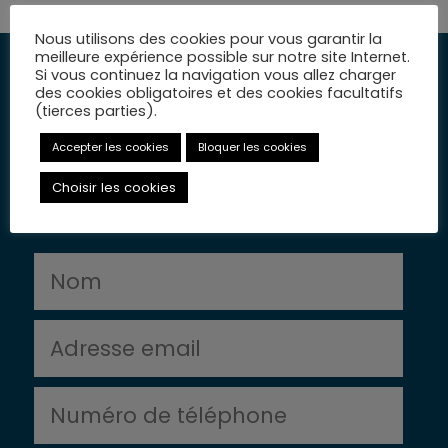
Nous utilisons des cookies pour vous garantir la
meilleure expérience possible sur notre site Internet.
Si vous continuez la navigation vous allez charger
des cookies obligatoires et des cookies facultatifs
(tierces parties).
Vous avez commis une
infraction au code de la
Accepter les cookies
Bloquer les cookies
route ?
Choisir les cookies
Prenons rendez-vous