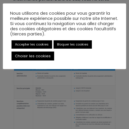
pas convoqué. Le juge statut uniquement sur des
Nous utilisons des cookies pour vous garantir la
éléments de votre dossier fourni par le Procureur
meilleure expérience possible sur notre site Internet.
de la République.
Si vous continuez la navigation vous allez charger
des cookies obligatoires et des cookies facultatifs
(tierces parties).
Votre avocat pourra alors vous conseiller de vous
opposer à l’ordonnance pénale si cela s’avérait
Accepter les cookies
Bloquer les cookies
nécessaire.
Choisir les cookies