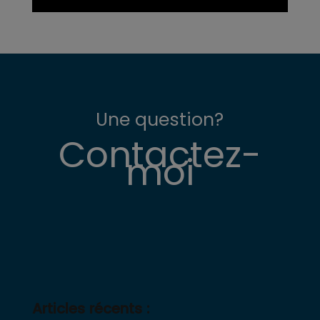
Une question?
Contactez-
moi
Articles récents :