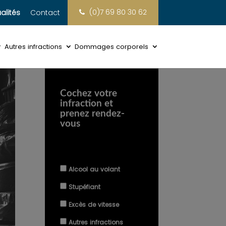
(0)7 69 80 30 62
alités
Contact
Autres infractions
Dommages corporels
Cochez votre
infraction et
prenez rendez-
vous
Alcool au volant
Stupéfiant
Excès de vitesse
Autres infractions