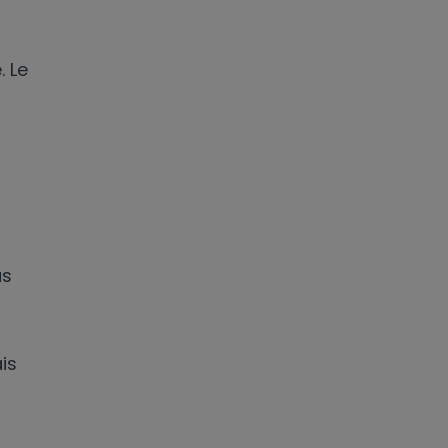
. Le
us
is