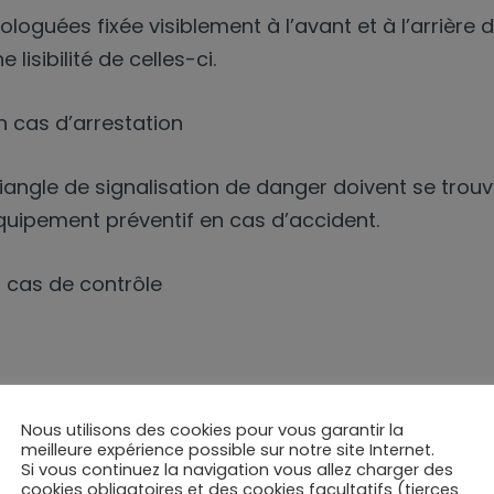
oguées fixée visiblement à l’avant et à l’arrière 
lisibilité de celles-ci.
 cas d’arrestation
Triangle de signalisation de danger doivent se trouv
quipement préventif en cas d’accident.
 cas de contrôle
et le bon réglage des éclairages et feux:
Nous utilisons des cookies pour vous garantir la
meilleure expérience possible sur notre site Internet.
Si vous continuez la navigation vous allez charger des
cookies obligatoires et des cookies facultatifs (tierces