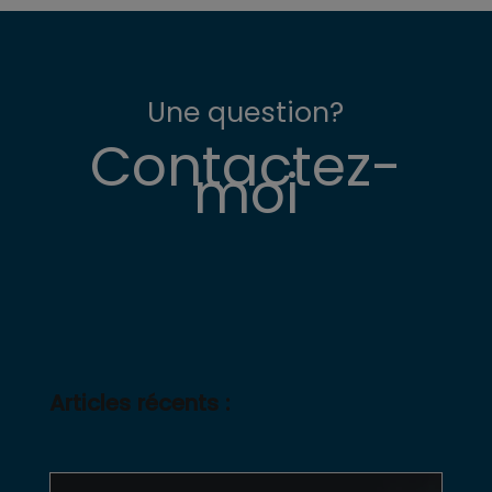
Une question?
Contactez-
moi
Articles récents :